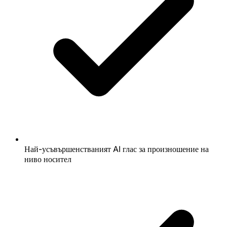
Най-усъвършенстваният AI глас за произношение на
ниво носител