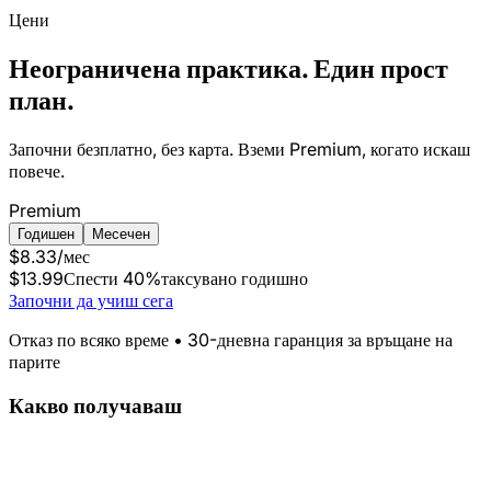
Цени
Неограничена практика. Един прост
план.
Започни безплатно, без карта. Вземи Premium, когато искаш
повече.
Premium
Годишен
Месечен
$8.33
/мес
$13.99
Спести 40%
таксувано годишно
Започни да учиш сега
Отказ по всяко време • 30-дневна гаранция за връщане на
парите
Какво получаваш