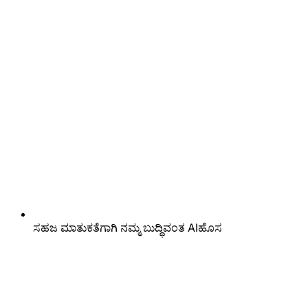
ಸಹಜ ಮಾತುಕತೆಗಾಗಿ ನಮ್ಮ ಬುದ್ಧಿವಂತ AI
ಹೊಸ