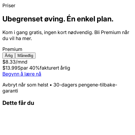
Priser
Ubegrenset øving. Én enkel plan.
Kom i gang gratis, ingen kort nødvendig. Bli Premium når
du vil ha mer.
Premium
Årlig
Månedlig
$8.33
/mnd
$13.99
Spar 40%
fakturert årlig
Begynn å lære nå
Avbryt når som helst • 30-dagers pengene-tilbake-
garanti
Dette får du