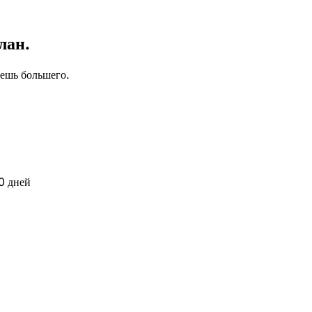
лан.
чешь большего.
0 дней