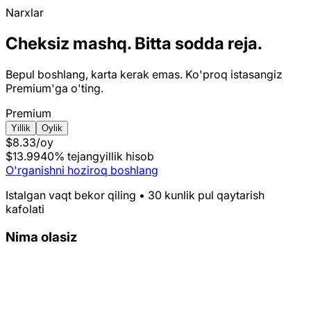
Narxlar
Cheksiz mashq. Bitta sodda reja.
Bepul boshlang, karta kerak emas. Ko'proq istasangiz
Premium'ga o'ting.
Premium
Yillik
Oylik
$8.33
/oy
$13.99
40% tejang
yillik hisob
O'rganishni hoziroq boshlang
Istalgan vaqt bekor qiling • 30 kunlik pul qaytarish
kafolati
Nima olasiz