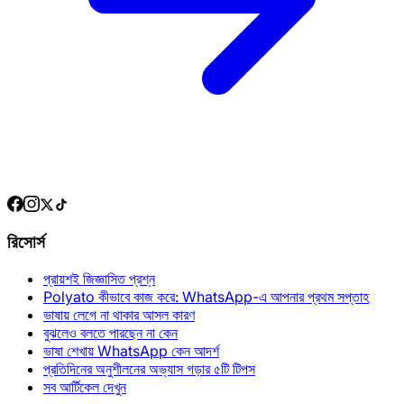
রিসোর্স
প্রায়শই জিজ্ঞাসিত প্রশ্ন
Polyato কীভাবে কাজ করে: WhatsApp-এ আপনার প্রথম সপ্তাহ
ভাষায় লেগে না থাকার আসল কারণ
বুঝলেও বলতে পারছেন না কেন
ভাষা শেখায় WhatsApp কেন আদর্শ
প্রতিদিনের অনুশীলনের অভ্যাস গড়ার ৫টি টিপস
সব আর্টিকেল দেখুন