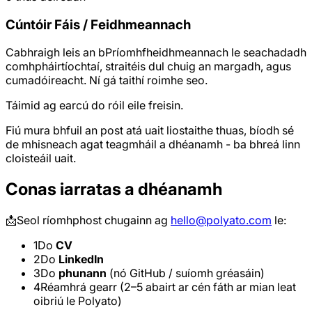
Cúntóir Fáis / Feidhmeannach
Cabhraigh leis an bPríomhfheidhmeannach le seachadadh
comhpháirtíochtaí, straitéis dul chuig an margadh, agus
cumadóireacht. Ní gá taithí roimhe seo.
Táimid ag earcú do róil eile freisin.
Fiú mura bhfuil an post atá uait liostaithe thuas, bíodh sé
de mhisneach agat teagmháil a dhéanamh - ba bhreá linn
cloisteáil uait.
Conas iarratas a dhéanamh
📩
Seol ríomhphost chugainn ag
hello@polyato.com
le:
1
Do
CV
2
Do
LinkedIn
3
Do
phunann
(nó GitHub / suíomh gréasáin)
4
Réamhrá gearr (2–5 abairt ar cén fáth ar mian leat
oibriú le Polyato)