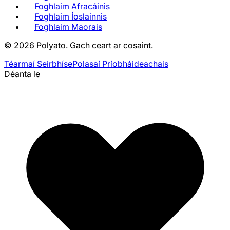
Foghlaim Afracáinis
Foghlaim Íoslainnis
Foghlaim Maorais
©
2026
Polyato.
Gach ceart ar cosaint.
Téarmaí Seirbhíse
Polasaí Príobháideachais
Déanta le