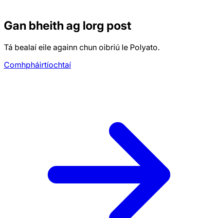
Gan bheith ag lorg post
Tá bealaí eile againn chun oibriú le Polyato.
Comhpháirtíochtaí