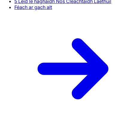
5 Leid le haghaidh Nós Cleachtaidh Laethúil
Féach ar gach alt