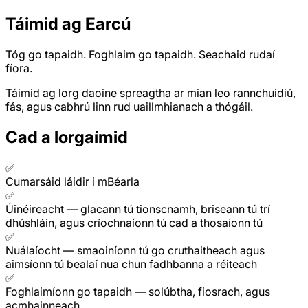
Táimid ag Earcú
Tóg go tapaidh. Foghlaim go tapaidh. Seachaid rudaí
fíora.
Táimid ag lorg daoine spreagtha ar mian leo rannchuidiú,
fás, agus cabhrú linn rud uaillmhianach a thógáil.
Cad a lorgaímid
✅
Cumarsáid láidir i mBéarla
✅
Úinéireacht
—
glacann tú tionscnamh, briseann tú trí
dhúshláin, agus críochnaíonn tú cad a thosaíonn tú
✅
Nuálaíocht
—
smaoiníonn tú go cruthaitheach agus
aimsíonn tú bealaí nua chun fadhbanna a réiteach
✅
Foghlaimíonn go tapaidh
—
solúbtha, fiosrach, agus
acmhainneach