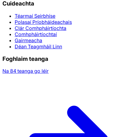
Cuideachta
Téarmaí Seirbhíse
Polasaí Príobháideachais
Clár Comhpháirtíochta
Comhpháirtíochtaí
Gairmeacha
Déan Teagmháil Linn
Foghlaim teanga
Na 84 teanga go léir