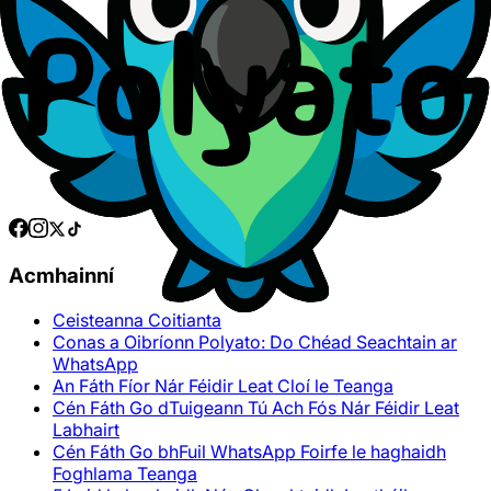
Acmhainní
Ceisteanna Coitianta
Conas a Oibríonn Polyato: Do Chéad Seachtain ar
WhatsApp
An Fáth Fíor Nár Féidir Leat Cloí le Teanga
Cén Fáth Go dTuigeann Tú Ach Fós Nár Féidir Leat
Labhairt
Cén Fáth Go bhFuil WhatsApp Foirfe le haghaidh
Foghlama Teanga