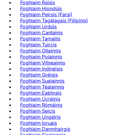
Foghlaim Rúisis
Foghlaim Hiondúis
Foghlaim Peirsis (Farsi)
Foghlaim Tagálagais (Filipínis)
Foghlaim Urdúis
Foghlaim Cantainis
Foghlaim Tamailis
Foghlaim Tuircis
Foghlaim Ollainnis
Foghlaim Polainnis
Foghlaim Vítneaimis
Foghlaim Indinéisis
Foghlaim Gréigis
Foghlaim Sualainnis
Foghlaim Téalainnis
Foghlaim Eabhrais
Foghlaim Úcráinis
Foghlaim Rómáinis
Foghlaim Seicis
Foghlaim Ungáiris
Foghlaim Ioruais
Foghlaim Danmhairgis