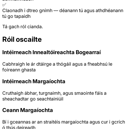
✅
Claonadh i dtreo gnímh
—
déanann tú agus athdhéanann
tú go tapaidh
Tá gach ról cianda.
Róil oscailte
Intéirneach Innealtóireachta Bogearraí
Cabhraigh le ár dtáirge a thógáil agus a fheabhsú le
foireann ghasta
Intéirneach Margaíochta
Cruthaigh ábhar, turgnaimh, agus smaointe fáis a
sheachadtar go seachtainiúil
Ceann Margaíochta
Bí i gceannas ar an straitéis margaíochta agus cur i gcrích
ó thús deireadh