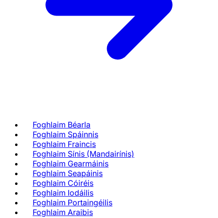
Foghlaim Béarla
Foghlaim Spáinnis
Foghlaim Fraincis
Foghlaim Sínis (Mandairínis)
Foghlaim Gearmáinis
Foghlaim Seapáinis
Foghlaim Cóiréis
Foghlaim Iodáilis
Foghlaim Portaingéilis
Foghlaim Araibis