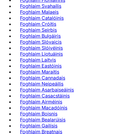
Foghlaim Fionlainnis
Foghlaim Svahaílis
Foghlaim Malaeis
Foghlaim Catalóinis
Foghlaim Cróitis
Foghlaim Seirbis
Foghlaim Bulgáiris
Foghlaim Slóvaicis
Foghlaim Slóivéinis
Foghlaim Liotuáinis
Foghlaim Laitvis
Foghlaim Eastóinis
Foghlaim Maraitis
Foghlaim Cannadais
Foghlaim Neipeáilis
Foghlaim Asarbaiseáinis
Foghlaim Casacstáinis
Foghlaim Airméinis
Foghlaim Macadóinis
Foghlaim Boisnis
Foghlaim Bealarúisis
Foghlaim Gailísis
Foghlaim Breatnais