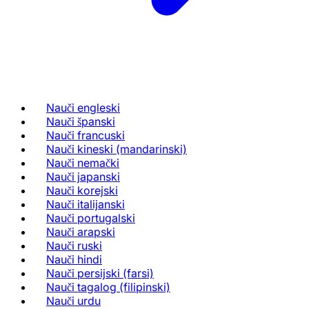
Nauči engleski
Nauči španski
Nauči francuski
Nauči kineski (mandarinski)
Nauči nemački
Nauči japanski
Nauči korejski
Nauči italijanski
Nauči portugalski
Nauči arapski
Nauči ruski
Nauči hindi
Nauči persijski (farsi)
Nauči tagalog (filipinski)
Nauči urdu