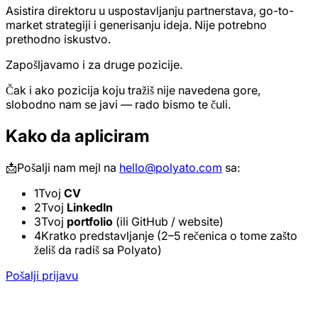
Asistira direktoru u uspostavljanju partnerstava, go-to-
market strategiji i generisanju ideja. Nije potrebno
prethodno iskustvo.
Zapošljavamo i za druge pozicije.
Čak i ako pozicija koju tražiš nije navedena gore,
slobodno nam se javi — rado bismo te čuli.
Kako da apliciram
📩
Pošalji nam mejl na
hello@polyato.com
sa:
1
Tvoj
CV
2
Tvoj
LinkedIn
3
Tvoj
portfolio
(ili GitHub / website)
4
Kratko predstavljanje (2–5 rečenica o tome zašto
želiš da radiš sa Polyato)
Pošalji prijavu