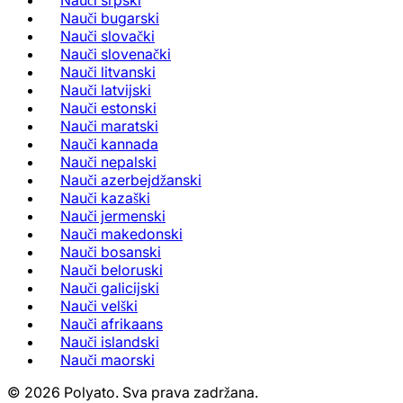
Nauči srpski
Nauči bugarski
Nauči slovački
Nauči slovenački
Nauči litvanski
Nauči latvijski
Nauči estonski
Nauči maratski
Nauči kannada
Nauči nepalski
Nauči azerbejdžanski
Nauči kazaški
Nauči jermenski
Nauči makedonski
Nauči bosanski
Nauči beloruski
Nauči galicijski
Nauči velški
Nauči afrikaans
Nauči islandski
Nauči maorski
©
2026
Polyato.
Sva prava zadržana.