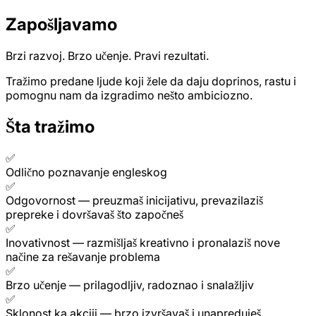
Zapošljavamo
Brzi razvoj. Brzo učenje. Pravi rezultati.
Tražimo predane ljude koji žele da daju doprinos, rastu i
pomognu nam da izgradimo nešto ambiciozno.
Šta tražimo
✅
Odlično poznavanje engleskog
✅
Odgovornost
—
preuzmaš inicijativu, prevazilaziš
prepreke i dovršavaš što započneš
✅
Inovativnost
—
razmišljaš kreativno i pronalaziš nove
načine za rešavanje problema
✅
Brzo učenje
—
prilagodljiv, radoznao i snalažljiv
✅
Sklonost ka akciji
—
brzo izvršavaš i unapreduješ