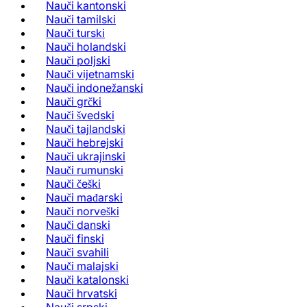
Nauči kantonski
Nauči tamilski
Nauči turski
Nauči holandski
Nauči poljski
Nauči vijetnamski
Nauči indonežanski
Nauči grčki
Nauči švedski
Nauči tajlandski
Nauči hebrejski
Nauči ukrajinski
Nauči rumunski
Nauči češki
Nauči mađarski
Nauči norveški
Nauči danski
Nauči finski
Nauči svahili
Nauči malajski
Nauči katalonski
Nauči hrvatski