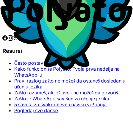
Resursi
Često postavljana pitanja
Kako funkcioniše Polyato: Tvoja prva nedelja na
WhatsApp-u
Pravi razlog zašto ne možeš da ostaneš dosledan u
učenju jezika
Zašto razumeš, ali još uvek ne možeš da govoriš
Zašto je WhatsApp savršen za učenje jezika
5 saveta za svakodnevnu naviku vežbanja
Pogledaj sve članke