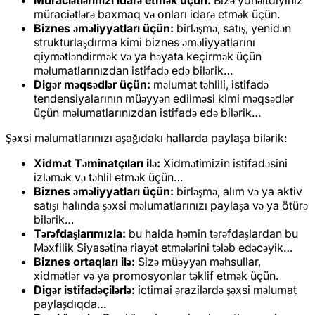
Müraciətlərinizi idarə etmək üçün:
Bizə yönəltdiyiniz
müraciətlərə baxmaq və onları idarə etmək üçün.
Biznes əməliyyatları üçün:
birləşmə, satış, yenidən
strukturlaşdırma kimi biznes əməliyyatlarını
qiymətləndirmək və ya həyata keçirmək üçün
məlumatlarınızdan istifadə edə bilərik…
Digər məqsədlər üçün:
məlumat təhlili, istifadə
tendensiyalarının müəyyən edilməsi kimi məqsədlər
üçün məlumatlarınızdan istifadə edə bilərik…
Şəxsi məlumatlarınızı aşağıdakı hallarda paylaşa bilərik:
Xidmət Təminatçıları ilə:
Xidmətimizin istifadəsini
izləmək və təhlil etmək üçün…
Biznes əməliyyatları üçün:
birləşmə, alım və ya aktiv
satışı halında şəxsi məlumatlarınızı paylaşa və ya ötürə
bilərik…
Tərəfdaşlarımızla:
bu halda həmin tərəfdaşlardan bu
Məxfilik Siyasətinə riayət etmələrini tələb edəcəyik…
Biznes ortaqları ilə:
Sizə müəyyən məhsullar,
xidmətlər və ya promosyonlar təklif etmək üçün.
Digər istifadəçilərlə:
ictimai ərazilərdə şəxsi məlumat
paylaşdıqda…