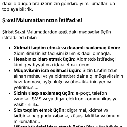
daxil olduqda brauzerinizin göndərdiyi məlumatları da
toplaya bilərik.
Şəxsi Məlumatlarınızın İstifadəsi
Şirkət Şəxsi Məlumatlardan aşağıdakı məqsədlər üçün
istifadə edə bilər:
Xidməti təqdim etmək və davamlı saxlamaq üçün:
Xidmətimizin istifadəsini izləmək daxil olmaqla.
Hesabınızı idarə etmək üçün:
Xidmətdə istifadəçi
kimi qeydiyyatınızı idarə etmək üçün…
Müqavilənin icra edilməsi üçün:
Sizin tərəfinizdən
alınan məhsul və ya xidmətlərə dair alqı müqaviləsinin
hazırlanması, uyğunluğu və öhdəliklərinin yerinə
yetirilməsi…
Sizinlə əlaqə saxlamaq üçün:
e-poçt, telefon
zəngləri, SMS və ya digər elektron kommunikasiya
vasitələri ilə…
Sizə təqdim etmək üçün:
digər mal, xidmət və
tədbirlər haqqında xəbərlər, xüsusi təkliflər və ümumi
məlumatlar…