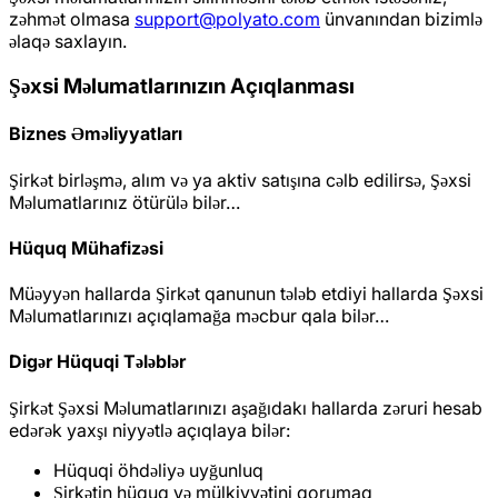
zəhmət olmasa
support@polyato.com
ünvanından bizimlə
əlaqə saxlayın.
Şəxsi Məlumatlarınızın Açıqlanması
Biznes Əməliyyatları
Şirkət birləşmə, alım və ya aktiv satışına cəlb edilirsə, Şəxsi
Məlumatlarınız ötürülə bilər…
Hüquq Mühafizəsi
Müəyyən hallarda Şirkət qanunun tələb etdiyi hallarda Şəxsi
Məlumatlarınızı açıqlamağa məcbur qala bilər…
Digər Hüquqi Tələblər
Şirkət Şəxsi Məlumatlarınızı aşağıdakı hallarda zəruri hesab
edərək yaxşı niyyətlə açıqlaya bilər:
Hüquqi öhdəliyə uyğunluq
Şirkətin hüquq və mülkiyyətini qorumaq