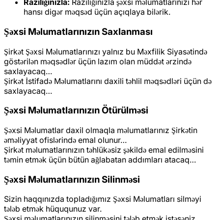
Razılığınızla:
Razılığınızla şəxsi məlumatlarınızı hər
hansı digər məqsəd üçün açıqlaya bilərik.
Şəxsi Məlumatlarınızın Saxlanması
Şirkət Şəxsi Məlumatlarınızı yalnız bu Məxfilik Siyasətində
göstərilən məqsədlər üçün lazım olan müddət ərzində
saxlayacaq…
Şirkət İstifadə Məlumatlarını daxili təhlil məqsədləri üçün də
saxlayacaq…
Şəxsi Məlumatlarınızın Ötürülməsi
Şəxsi Məlumatlar daxil olmaqla məlumatlarınız Şirkətin
əməliyyat ofislərində emal olunur…
Şirkət məlumatlarınızın təhlükəsiz şəkildə emal edilməsini
təmin etmək üçün bütün ağlabatan addımları atacaq…
Şəxsi Məlumatlarınızın Silinməsi
Sizin haqqınızda topladığımız Şəxsi Məlumatları silməyi
tələb etmək hüququnuz var.
Şəxsi məlumatlarınızın silinməsini tələb etmək istəsəniz,