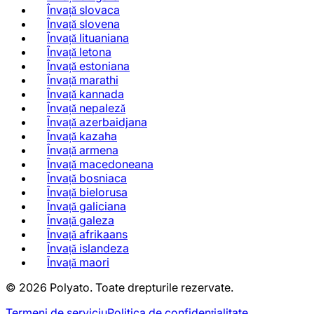
Învață slovaca
Învață slovena
Învață lituaniana
Învață letona
Învață estoniana
Învață marathi
Învață kannada
Învață nepaleză
Învață azerbaidjana
Învață kazaha
Învață armena
Învață macedoneana
Învață bosniaca
Învață bielorusa
Învață galiciana
Învață galeza
Învață afrikaans
Învață islandeza
Învață maori
©
2026
Polyato.
Toate drepturile rezervate.
Termeni de serviciu
Politica de confidențialitate