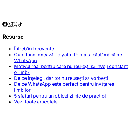
Resurse
Întrebări frecvente
Cum funcționează Polyato: Prima ta săptămână pe
WhatsApp
Motivul real pentru care nu reușești să înveți constant
o limbă
De ce înțelegi, dar tot nu reușești să vorbești
De ce WhatsApp este perfect pentru învățarea
limbilor
5 sfaturi pentru un obicei zilnic de practică
Vezi toate articolele