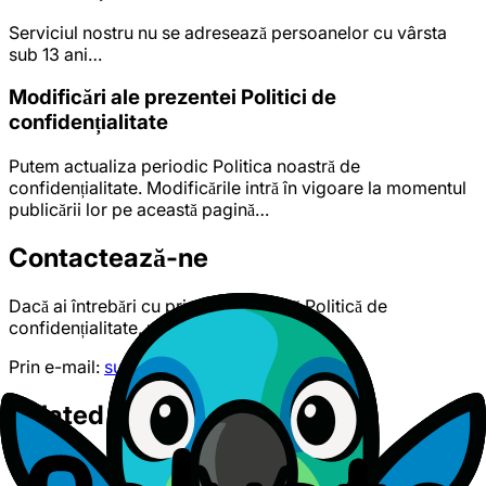
Serviciul nostru nu se adresează persoanelor cu vârsta
sub 13 ani…
Modificări ale prezentei Politici de
confidențialitate
Putem actualiza periodic Politica noastră de
confidențialitate. Modificările intră în vigoare la momentul
publicării lor pe această pagină…
Contactează-ne
Dacă ai întrebări cu privire la această Politică de
confidențialitate, ne poți contacta:
Prin e-mail:
support@polyato.com
Related Documents
Review our other legal documents and policies.