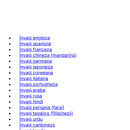
Învață engleza
Învață spaniola
Învață franceza
Învață chineza (mandarină)
Învață germana
Învață japoneza
Învață coreeana
Învață italiana
Învață portugheza
Învață araba
Învață rusa
Învață hindi
Învață persana (farsi)
Învață tagalog (filipineză)
Învață urdu
Învață cantoneză