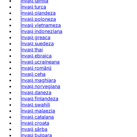
Învață tamila
Învață turca
Învață olandeza
Învață poloneza
Învață vietnameza
Învață indoneziana
Învață greaca
Învață suedeza
Învață thai
Învață ebraica
Învață ucraineana
Învață română
Învață ceha
Învață maghiara
Învață norvegiana
Învață daneza
Învață finlandeza
Învață swahili
Învață malaezia
Învață catalana
Învață croata
Învață sârba
Învață bulgara