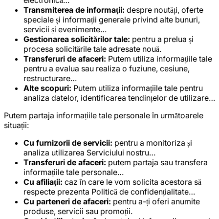
electronică…
Transmiterea de informații:
despre noutăți, oferte
speciale și informații generale privind alte bunuri,
servicii și evenimente…
Gestionarea solicitărilor tale:
pentru a prelua și
procesa solicitările tale adresate nouă.
Transferuri de afaceri:
Putem utiliza informațiile tale
pentru a evalua sau realiza o fuziune, cesiune,
restructurare…
Alte scopuri:
Putem utiliza informațiile tale pentru
analiza datelor, identificarea tendințelor de utilizare…
Putem partaja informațiile tale personale în următoarele
situații:
Cu furnizorii de servicii:
pentru a monitoriza și
analiza utilizarea Serviciului nostru…
Transferuri de afaceri:
putem partaja sau transfera
informațiile tale personale…
Cu afiliații:
caz în care le vom solicita acestora să
respecte prezenta Politică de confidențialitate…
Cu parteneri de afaceri:
pentru a-ți oferi anumite
produse, servicii sau promoții.