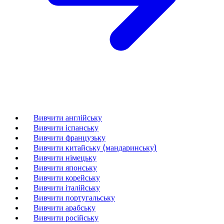
Вивчити англійську
Вивчити іспанську
Вивчити французьку
Вивчити китайську (мандаринську)
Вивчити німецьку
Вивчити японську
Вивчити корейську
Вивчити італійську
Вивчити португальську
Вивчити арабську
Вивчити російську