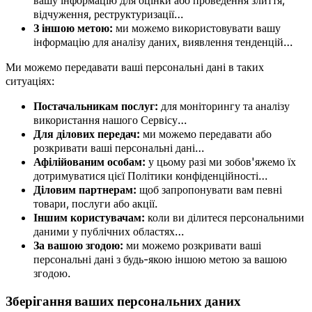
вашу інформацію для оцінки або проведення злиття,
відчуження, реструктуризації…
З іншою метою:
ми можемо використовувати вашу
інформацію для аналізу даних, виявлення тенденцій…
Ми можемо передавати ваші персональні дані в таких
ситуаціях:
Постачальникам послуг:
для моніторингу та аналізу
використання нашого Сервісу…
Для ділових передач:
ми можемо передавати або
розкривати ваші персональні дані…
Афілійованим особам:
у цьому разі ми зобов'яжемо їх
дотримуватися цієї Політики конфіденційності…
Діловим партнерам:
щоб запропонувати вам певні
товари, послуги або акції.
Іншим користувачам:
коли ви ділитеся персональними
даними у публічних областях…
За вашою згодою:
ми можемо розкривати ваші
персональні дані з будь-якою іншою метою за вашою
згодою.
Зберігання ваших персональних даних