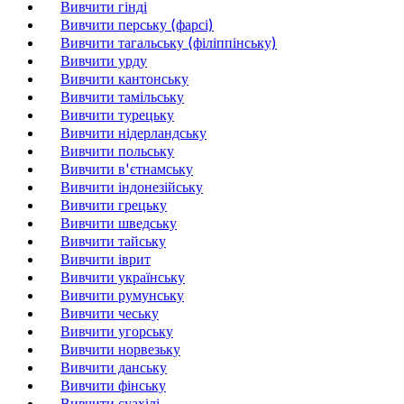
Вивчити гінді
Вивчити перську (фарсі)
Вивчити тагальську (філіппінську)
Вивчити урду
Вивчити кантонську
Вивчити тамільську
Вивчити турецьку
Вивчити нідерландську
Вивчити польську
Вивчити в'єтнамську
Вивчити індонезійську
Вивчити грецьку
Вивчити шведську
Вивчити тайську
Вивчити іврит
Вивчити українську
Вивчити румунську
Вивчити чеську
Вивчити угорську
Вивчити норвезьку
Вивчити данську
Вивчити фінську
Вивчити суахілі