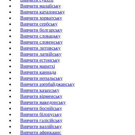
Вивчити малайську
Вивчити каталонську
Вивчити хорватську
Вивчити сербську
Вивчити болгарську
Вивчити словацьку
Вивчити словенську
Вивчити литовську
Вивчити латвійську
Вивчити естонську
Вивчити маратхі
Вивчити каннада
Вивчити непальську
Вивчити азербайджанську
Вивчити казахську
Вивчити вірменську
Вивчити македонську
Вивчити боснійську
Вивчити білоруську
Вивчити галісійську
Вивчити валлійську
Вивчити африкаанс