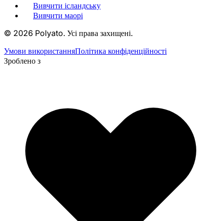
Вивчити ісландську
Вивчити маорі
©
2026
Polyato.
Усі права захищені.
Умови використання
Політика конфіденційності
Зроблено з