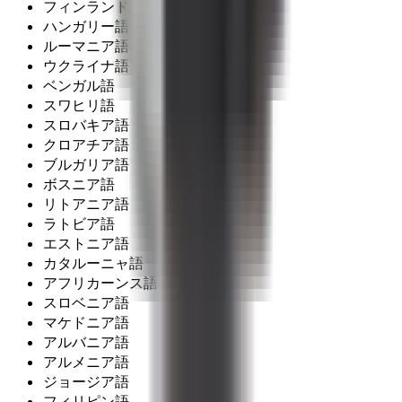
フィンランド語
ハンガリー語
ルーマニア語
ウクライナ語
ベンガル語
スワヒリ語
スロバキア語
クロアチア語
ブルガリア語
ボスニア語
リトアニア語
ラトビア語
エストニア語
カタルーニャ語
アフリカーンス語
スロベニア語
マケドニア語
アルバニア語
アルメニア語
ジョージア語
フィリピン語