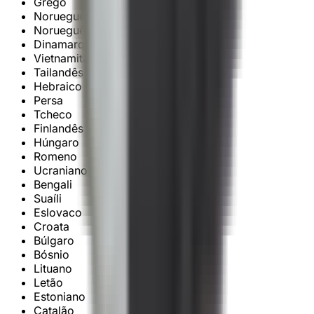
Grego
Norueguês
Norueguês (Bokmål)
Dinamarquês
Vietnamita
Tailandês
Hebraico
Persa
Tcheco
Finlandês
Húngaro
Romeno
Ucraniano
Bengali
Suaíli
Eslovaco
Croata
Búlgaro
Bósnio
Lituano
Letão
Estoniano
Catalão