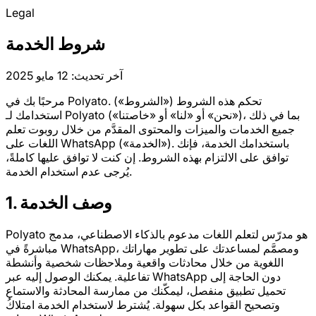
Legal
شروط الخدمة
آخر تحديث: 12 مايو 2025
مرحبًا بك في Polyato. تحكم هذه الشروط («الشروط»)
استخدامك لـ Polyato («نحن» أو «لنا» أو «خاصتنا»)، بما في ذلك
جميع الخدمات والميزات والمحتوى المقدَّم من خلال روبوت تعلم
اللغات على WhatsApp («الخدمة»). باستخدامك الخدمة، فإنك
توافق على الالتزام بهذه الشروط. إن كنت لا توافق عليها كاملةً،
يُرجى عدم استخدام الخدمة.
1. وصف الخدمة
Polyato هو مدرّس لتعلم اللغات مدعوم بالذكاء الاصطناعي، مدمج
مباشرةً في WhatsApp، ومصمَّم لمساعدتك على تطوير مهاراتك
اللغوية من خلال محادثات واقعية وملاحظات شخصية وأنشطة
تفاعلية. يمكنك الوصول إليه عبر WhatsApp دون الحاجة إلى
تحميل تطبيق منفصل، ليمكّنك من ممارسة المحادثة والاستماع
وتصحيح القواعد بكل سهولة. يُشترط لاستخدام الخدمة امتلاكُ