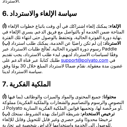
الاسترداد.
6. سياسة الإلغاء والاسترداد
(أ) الإلغاء:
يمكنك إلغاء اشتراكك في أي وقت باتباع خطوات الإلغاء
المتاحة ضمن الخدمة أو بالتواصل مع فريق الدعم. يسري الإلغاء في
نهاية دورة الفوترة الحالية، وتحتفظ بالوصول حتى انتهاء تلك الفترة.
(ب) الاسترداد:
إن لم تكن راضيًا عن الخدمة، يمكنك طلب استرداد
رسوم دورة الفوترة الحالية. تُعالَج طلبات الاسترداد عبر Paddle
وفقًا لسياسات الاسترداد لديهم. لبدء طلب الاسترداد، يجب تقديم
في
support@polyato.com
طلبك كتابةً عبر قناة الدعم على
غضون مدة معقولة. نقدّم ضمانًا لاسترداد المبلغ خلال 30 يومًا وفق
سياسة الاسترداد لدينا.
7. الملكية الفكرية
(أ) محتوانا:
جميع المحتوى والمواد والميزات والوظائف (بما فيها
النصوص والرسوم والتصاميم والشعارات والملكية الفكرية) مملوكة
لـ Polyato أو مرخَّصة لها، وتحميها قوانين الملكية الفكرية السارية.
(ب) ترخيص الاستخدام:
شريطة التزامك بهذه الشروط، نمنحك
ترخيصًا محدودًا وغير حصري وغير قابل للتحويل وقابل للإلغاء
للوصول إلى الخدمة واستخدامها لأغراض شخصية غير تجارية.