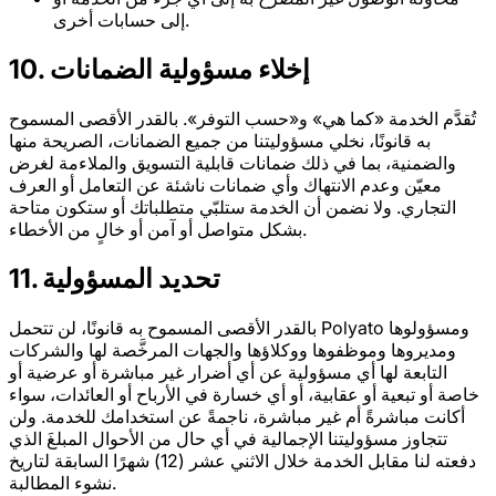
إلى حسابات أخرى.
10. إخلاء مسؤولية الضمانات
تُقدَّم الخدمة «كما هي» و«حسب التوفر». بالقدر الأقصى المسموح
به قانونًا، نخلي مسؤوليتنا من جميع الضمانات، الصريحة منها
والضمنية، بما في ذلك ضمانات قابلية التسويق والملاءمة لغرض
معيّن وعدم الانتهاك وأي ضمانات ناشئة عن التعامل أو العرف
التجاري. ولا نضمن أن الخدمة ستلبّي متطلباتك أو ستكون متاحة
بشكل متواصل أو آمن أو خالٍ من الأخطاء.
11. تحديد المسؤولية
بالقدر الأقصى المسموح به قانونًا، لن تتحمل Polyato ومسؤولوها
ومديروها وموظفوها ووكلاؤها والجهات المرخَّصة لها والشركات
التابعة لها أي مسؤولية عن أي أضرار غير مباشرة أو عرضية أو
خاصة أو تبعية أو عقابية، أو أي خسارة في الأرباح أو العائدات، سواء
أكانت مباشرةً أم غير مباشرة، ناجمةً عن استخدامك للخدمة. ولن
تتجاوز مسؤوليتنا الإجمالية في أي حال من الأحوال المبلغَ الذي
دفعته لنا مقابل الخدمة خلال الاثني عشر (12) شهرًا السابقة لتاريخ
نشوء المطالبة.