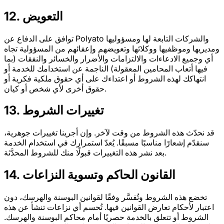
12. التعويض
توافق على الدفاع عن Polyato والشركات التابعة لها ومسؤوليها
ومديريها وموظفيها ووكلائها وتعويضهم وإعفائهم من المسؤولية تجاه
أي وجميع الادعاءات والالتزامات والأضرار والخسائر والنفقات (بما
فيها أتعاب المحامين المعقولة) الناجمة عن استخدامك للخدمة أو
انتهاكك لهذه الشروط أو اعتداءك على أي حقوق ملكية فكرية أو
حقوق أخرى لأي شخص أو كيان.
13. تغييرات الشروط
قد نحدّث هذه الشروط من وقت لآخر. وإن أجرينا تغييرات جوهرية،
سنقدّم إشعارًا مناسبًا مسبقًا. يُعدّ استمرارك في استخدام الخدمة
بعد نشر هذه التغييرات قبولًا منك للشروط المحدَّثة.
14. القانون الحاكم وتسوية النزاعات
تخضع هذه الشروط وتُفسَّر وفقًا لقوانين البوسنة والهرسك، دون
اعتبار لأحكام تعارض القوانين فيها. تُحسم أي نزاعات تنشأ عن هذه
الشروط أو تتعلق بالخدمة حصريًا أمام محاكم البوسنة والهرسك.