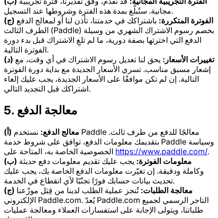
(ب) الفترة التجريبية المجانية:
قد نقدّم، وفق تقديرنا، فترةً تجريبيةً
مجانية. ستُبلَّغ بمدة هذه الفترة وشروطها عند التسجيل.
(ج) الفوترة المتكررة:
باشتراكك في خدمتنا، تأذن لنا أو لمعالج الدفع
الطرف الثالث (Paddle) بخصم رسوم الاشتراك الشهري من وسيلة
الدفع التي اخترتها بصفة دورية، ما لم تلغِ الاشتراك قبل بدء دورة
الفوترة التالية.
(د) تغييرات الأسعار:
يحق لنا تعديل رسوم الاشتراك في أي وقت، مع
إشعار مسبق مناسب. تسري الأسعار الجديدة مع بداية دورة الفوترة
التالية. إن لم تكن موافقًا على الأسعار الجديدة، يجب عليك إلغاء
اشتراكك قبل التجديد التالي.
5. معالجة الدفع
(أ) معالج الدفع:
نستخدم Paddle معالجًا للدفع من طرف ثالث.
بتقديمك معلومات الدفع، توافق على شروط خدمة Paddle وسياسة
.
https://www.paddle.com/
الخصوصية الخاصة به، المتاحة على
(ب) معلومات الفوترة:
يجب عليك تقديم معلومات دفع حديثة
وكاملة ودقيقة. إن تغيّرت معلومات الدفع الخاصة بك، يجب عليك
تحديث بيانات حسابك فورًا تجنّبًا لأي انقطاع في الخدمة.
(ج) معالجة الطلبات:
تُنجز عملية الطلب لدينا من قِبَل موزّعنا
الإلكتروني Paddle.com. يُعدّ Paddle.com التاجر الرسمي لجميع
طلباتنا، ويتولى الإجابة على استفسارات العملاء ومعالجة عمليات