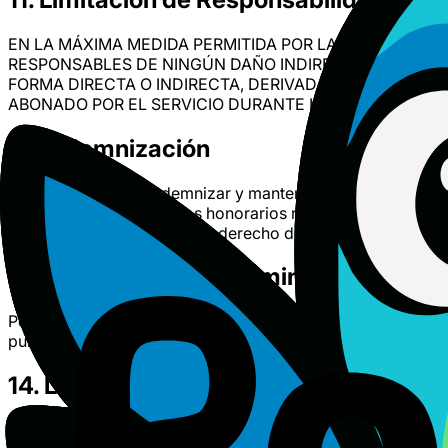
EN LA MÁXIMA MEDIDA PERMITIDA POR LA LEY APLICABL
RESPONSABLES DE NINGÚN DAÑO INDIRECTO, INCIDENTA
FORMA DIRECTA O INDIRECTA, DERIVADA DEL USO DEL
ABONADO POR EL SERVICIO DURANTE LOS DOCE (12) M
12. Indemnización
Aceptas defender, indemnizar y mantener indemne a Polyato 
pérdida y gasto (incluidos honorarios razonables de abogad
propiedad intelectual u otro derecho de cualquier persona 
13. Cambios en los Términos
Podemos actualizar estos Términos de vez en cuando. Si rea
publicación de dichos cambios implica tu aceptación de lo
14. Legislación Aplicable y Resolución
Estos Términos se regirán e interpretarán de conformidad c