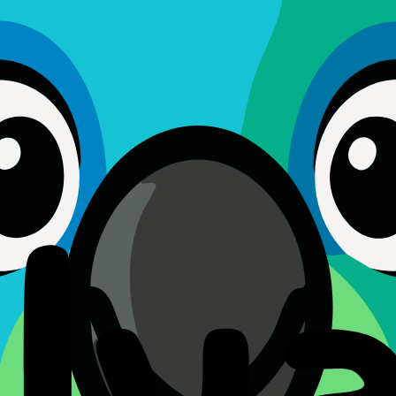
E, POLYATO Y SUS DIRECTIVOS, DIRECTORES, EMPLEADOS
L, ESPECIAL, CONSECUENTE O PUNITIVO, NI DE NINGUNA
 SERVICIO. EN NINGÚN CASO NUESTRA RESPONSABILIDAD
ESES ANTERIORES A LA FECHA EN QUE SURGIÓ LA RECLA
y a sus filiales, directivos, directores, empleados y agente
o) derivados del uso del Servicio, de la vulneración de est
o entidad.
lizamos cambios sustanciales, te avisaremos con antelación 
s Términos actualizados.
 de Disputas
on las leyes de Bosnia y Herzegovina, sin tener en cuenta su