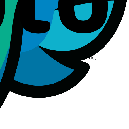
 Herzegovina. Consientes la jurisdicción personal de dichos
ena vigencia y efecto.
o al Servicio y sustituyen cualquier acuerdo,