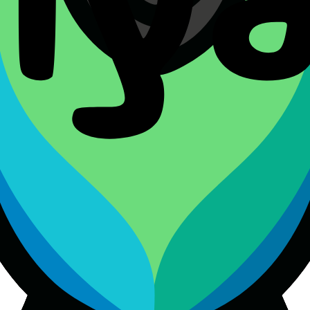
 se resolverá exclusivamente ante los tribunales de Bosnia y
ción o el foro.
 o inaplicable, las disposiciones restantes continuarán en pl
onstituyen el acuerdo completo entre tú y Polyato con respect
ntactarnos en: