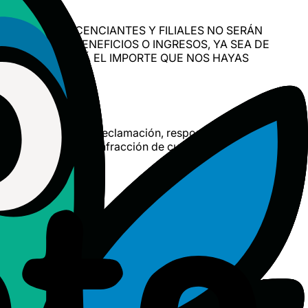
, AGENTES, LICENCIANTES Y FILIALES NO SERÁN
 PÉRDIDA DE BENEFICIOS O INGRESOS, YA SEA DE
 TOTAL SUPERARÁ EL IMPORTE QUE NOS HAYAS
MACIÓN.
s frente a cualquier reclamación, responsabilidad, daño,
os Términos o de la infracción de cualquier derecho de
razonable. El uso continuado del Servicio tras la
s disposiciones sobre conflicto de leyes. Cualquier disputa