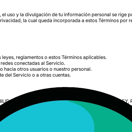
l uso y la divulgación de tu información personal se rige por 
rivacidad, la cual queda incorporada a estos Términos por r
as leyes, reglamentos o estos Términos aplicables.
as redes conectadas al Servicio.
hacia otros usuarios o nuestro personal.
e del Servicio o a otras cuentas.
IBILIDAD». EN LA MÁXIMA MEDIDA PERMITIDA POR LA LE
ILIDAD, IDONEIDAD PARA UN FIN DETERMINADO, NO INFR
ARANTIZAMOS QUE EL SERVICIO SATISFAGA TUS REQUISI