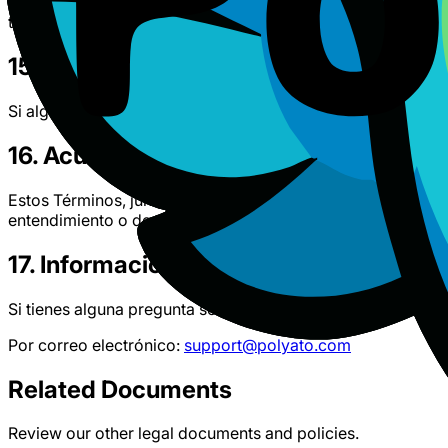
derivada de o relacionada con estos Términos o el Servicio
tribunales y renuncias a cualquier objeción sobre la jurisdic
15. Divisibilidad
Si alguna disposición de estos Términos se declara inválida
16. Acuerdo Completo
Estos Términos, junto con nuestra Política de Privacidad, c
entendimiento o declaración anterior, ya sea escrito u oral.
17. Información de Contacto
Si tienes alguna pregunta sobre estos Términos, puedes co
Por correo electrónico:
support@polyato.com
Related Documents
Review our other legal documents and policies.