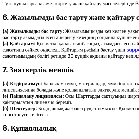
Тұтынушыларға қызмет көрсету және қайтару мәселелерін де P
6. Жазылымды бас тарту және қайтару 
(а) Жазылымды бас тарту:
Жазылымыңызды кез келген уақытт
бас тарту ағымдағы есеп айырысу кезеңінің соңында күшіне енед
(ә) Қайтарым:
Қызметке қанағаттанбасаңыз, ағымдағы есеп ай
саясатына сәйкес өңделеді. Қайтарым рәсімін бастау үшін
supp
саясатымыздың бөлігі ретінде 30 күндік ақшаны қайтару кепіл
7. Зияткерлік меншік
(а) Біздің мазмұн:
Барлық мазмұн, материалдар, мүмкіндіктер м
лицензиясында болады және қолданылатын зияткерлік меншік 
(ә) Пайдалану лицензиясы:
Осы Шарттарды сақтауыңыз шартыме
қайтарылатын лицензия береміз.
(б) Шектеулер:
Біздің ашық жазбаша рұқсатымызсыз Қызметтің 
көрсетпеуге келісесіз.
8. Құпиялылық