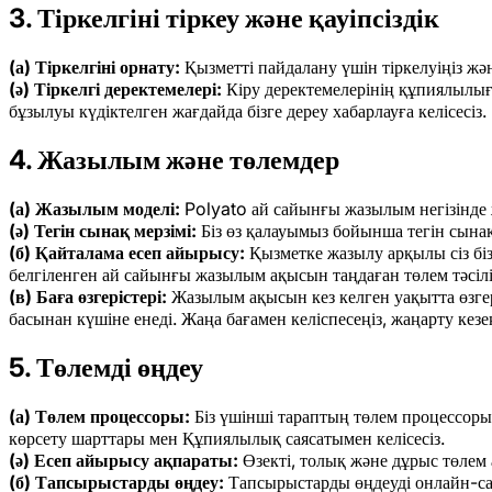
3. Тіркелгіні тіркеу және қауіпсіздік
(а) Тіркелгіні орнату:
Қызметті пайдалану үшін тіркелуіңіз және
(ә) Тіркелгі деректемелері:
Кіру деректемелерінің құпиялылығын
бұзылуы күдіктелген жағдайда бізге дереу хабарлауға келісесіз.
4. Жазылым және төлемдер
(а) Жазылым моделі:
Polyato ай сайынғы жазылым негізінде ж
(ә) Тегін сынақ мерзімі:
Біз өз қалауымыз бойынша тегін сынақ
(б) Қайталама есеп айырысу:
Қызметке жазылу арқылы сіз біз
белгіленген ай сайынғы жазылым ақысын таңдаған төлем тәсілің
(в) Баға өзгерістері:
Жазылым ақысын кез келген уақытта өзгерт
басынан күшіне енеді. Жаңа бағамен келіспесеңіз, жаңарту кез
5. Төлемді өңдеу
(а) Төлем процессоры:
Біз үшінші тараптың төлем процессоры
көрсету шарттары мен Құпиялылық саясатымен келісесіз.
(ә) Есеп айырысу ақпараты:
Өзекті, толық және дұрыс төлем 
(б) Тапсырыстарды өңдеу:
Тапсырыстарды өңдеуді онлайн-с