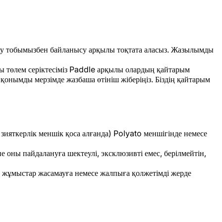
дау тобымызбен байланысу арқылы тоқтата аласыз. Жазылымды
ы төлем серіктесіміз Paddle арқылы олардың қайтарым
онымды мерзімде жазбаша өтініш жіберіңіз. Біздің қайтарым
зияткерлік меншік қоса алғанда) Polyato меншігінде немесе
оны пайдалануға шектеулі, эксклюзивті емес, берілмейтін,
ды жұмыстар жасамауға немесе жалпыға қолжетімді жерде