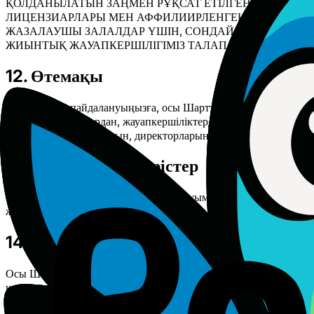
ҚОЛДАНЫЛАТЫН ЗАҢМЕН РҰҚСАТ ЕТІЛГЕН ЕҢ ЖОҒАРЫ
ЛИЦЕНЗИАРЛАРЫ МЕН АФФИЛИИРЛЕНГЕН ТҰЛҒАЛАРЫ
ЖАЗАЛАУШЫ ЗАЛАЛДАР ҮШІН, СОНДАЙ-АҚ ТІКЕЛЕЙ 
ЖИЫНТЫҚ ЖАУАПКЕРШІЛІГІМІЗ ТАЛАП ТУЫНДАҒАН КҮН
12. Өтемақы
Сіз Қызметті пайдалануыңызға, осы Шарттарды бұзуыңызға нем
кез келген талаптардан, жауапкершіліктерден, залалдардан,
тұлғаларын, басшыларын, директорларын, қызметкерлері мен аге
13. Шарттарға өзгерістер
Осы Шарттарды мезгіл-мезгіл жаңартуымыз мүмкін. Елеулі өзге
жаңартылған Шарттарды қабылдаған деп есептеледі.
14. Қолданылатын заң және дауларды 
Осы Шарттар коллизиялық нормаларды ескермей, Босния және 
келген дау тек Босния және Герцеговина соттарында шешіледі.
қарсылықтарыңыздан бас тартасыз.