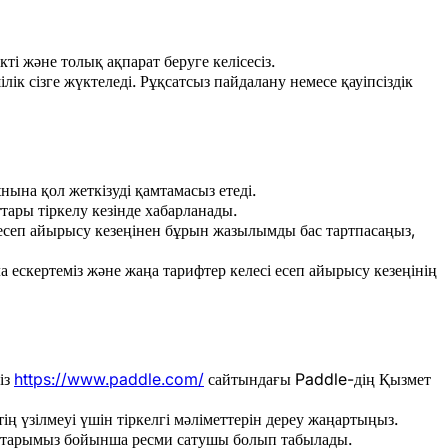
кті және толық ақпарат беруге келісесіз.
ік сізге жүктеледі. Рұқсатсыз пайдалану немесе қауіпсіздік
ына қол жеткізуді қамтамасыз етеді.
ары тіркелу кезінде хабарланады.
 есеп айырысу кезеңінен бұрын жазылымды бас тартпасаңыз,
 ескертеміз және жаңа тарифтер келесі есеп айырысу кезеңінің
із
https://www.paddle.com/
сайтындағы Paddle-дің Қызмет
ің үзілмеуі үшін тіркелгі мәліметтерін дереу жаңартыңыз.
старымыз бойынша ресми сатушы болып табылады.