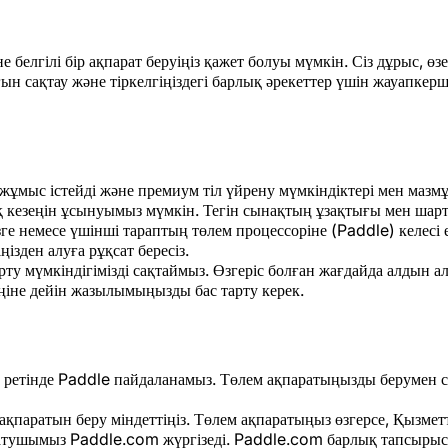
 белгілі бір ақпарат беруіңіз қажет болуы мүмкін. Сіз дұрыс, өзе
 сақтау және тіркелгіңіздегі барлық әрекеттер үшін жауапкершіл
ұмыс істейді және премиум тіл үйрену мүмкіндіктері мен мазмұн
 кезеңін ұсынуымыз мүмкін. Тегін сынақтың ұзақтығы мен шартт
ге немесе үшінші тараптың төлем процессоріне (Paddle) келесі
ізден алуға рұқсат бересіз.
у мүмкіндігімізді сақтаймыз. Өзгеріс болған жағдайда алдын ала
еңіне дейін жазылымыңызды бас тарту керек.
 ретінде Paddle пайдаланамыз. Төлем ақпаратыңызды берумен с
ақпаратын беру міндеттіңіз. Төлем ақпаратыңыз өзгерсе, Қызметт
атушымыз Paddle.com жүргізеді. Paddle.com барлық тапсыры