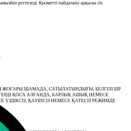
мызбен реттеледі. Қызметті пайдалану арқылы сіз
.
 ЖОҒАРЫ ШАМАДА, САТЫЛАТЫНДЫҒЫ, БЕЛГІЛІ БІР
РДІ ҚОСА АЛҒАНДА, БАРЛЫҚ АШЫҚ НЕМЕСЕ
ЗДІКСІЗ, ҚАУІПСІЗ НЕМЕСЕ ҚАТЕСІЗ РЕЖИМДЕ