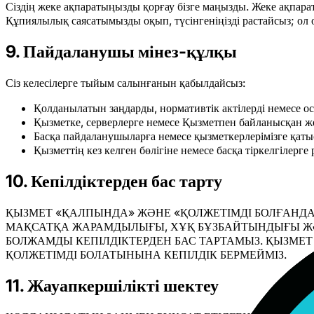
Сіздің жеке ақпаратыңызды қорғау бізге маңызды. Жеке ақпар
Құпиялылық саясатымызды оқып, түсінгеніңізді растайсыз; ол о
9. Пайдаланушы мінез-құлқы
Сіз келесілерге тыйым салынғанын қабылдайсыз:
Қолданылатын заңдарды, нормативтік актілерді немесе о
Қызметке, серверлерге немесе Қызметпен байланысқан же
Басқа пайдаланушыларға немесе қызметкерлерімізге қаты
Қызметтің кез келген бөлігіне немесе басқа тіркелгілерге 
10. Кепілдіктерден бас тарту
ҚЫЗМЕТ «ҚАЛПЫНДА» ЖӘНЕ «ҚОЛЖЕТІМДІ БОЛҒАНДА»
МАҚСАТҚА ЖАРАМДЫЛЫҒЫ, ХҰҚ БҰЗБАЙТЫНДЫҒЫ ЖӘ
БОЛЖАМДЫ КЕПІЛДІКТЕРДЕН БАС ТАРТАМЫЗ. ҚЫЗМЕТ
ҚОЛЖЕТІМДІ БОЛАТЫНЫНА КЕПІЛДІК БЕРМЕЙМІЗ.
11. Жауапкершілікті шектеу