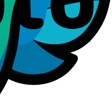
 сақтай береді.
ұрынғы барлық жазбаша немесе ауызша келісімдерді,