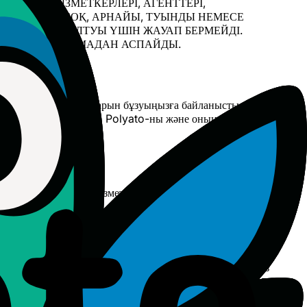
ЛАРЫ, ҚЫЗМЕТКЕРЛЕРІ, АГЕНТТЕРІ,
А, КЕЗДЕЙСОҚ, АРНАЙЫ, ТУЫНДЫ НЕМЕСЕ
 ТАБЫС ЖОҒАЛТУЫ ҮШІН ЖАУАП БЕРМЕЙДІ.
ЗГЕ ТӨЛЕГЕН СОМАДАН АСПАЙДЫ.
шік не өзге де құқықтарын бұзуыңызға байланысты туындаған
ыйақысын қоса алғанда) Polyato-ны және оның аффилиирленген
із.
жарияланғаннан кейін Қызметті пайдалануды жалғастыруыңыз
ы Шарттарға немесе Қызметке байланысты туындаған кез
икцияға немесе сот орнына қатысты қандай да бір