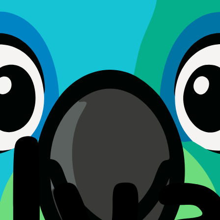
 ШАМАДА, Polyato ЖӘНЕ ОНЫҢ БАСШЫЛАРЫ, ДИРЕКТОР
 ҚЫЗМЕТТІ ПАЙДАЛАНУЫҢЫЗДАН ТУЫНДАҒАН ЖАНАМ
НЕМЕСЕ ЖАНАМА ШЕККЕН КЕЗ КЕЛГЕН ПАЙДА НЕМЕСЕ
ГЕ ДЕЙІНГІ ОН ЕКІ (12) АЙ ІШІНДЕ ҚЫЗМЕТ ҮШІН БІ
есе кез келген адамның немесе заңды тұлғаның зияткерлік мен
 шығыннан және шығыстардан (адвокаттардың ақылға қонымды с
нттерін қорғауға, өтемақы төлеуге және зиянсыз ұстауға келісес
рістер енгізілген жағдайда алдын ала ескертеміз. Өзгерістер 
шешу
Герцеговина заңдарына сәйкес реттеледі және талқыланады. Ос
 Сіз осы соттардың жеке юрисдикциясымен келісесіз және юрисд