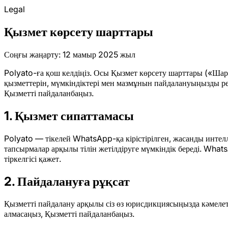
Legal
Қызмет көрсету шарттары
Соңғы жаңарту: 12 мамыр 2025 жыл
Polyato-ға қош келдіңіз. Осы Қызмет көрсету шарттары («Шарт
қызметтерін, мүмкіндіктері мен мазмұнын пайдалануыңызды рет
Қызметті пайдаланбаңыз.
1. Қызмет сипаттамасы
Polyato — тікелей WhatsApp-қа кірістірілген, жасанды интелл
тапсырмалар арқылы тілін жетілдіруге мүмкіндік береді. Wha
тіркелгісі қажет.
2. Пайдалануға рұқсат
Қызметті пайдалану арқылы сіз өз юрисдикциясыңызда кәмеле
алмасаңыз, Қызметті пайдаланбаңыз.