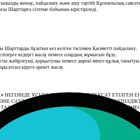
атыңызды жинау, пайдалану және ашу тәртібі Құпиялылық саясаты
сы Шарттарға сілтеме бойынша кірістіріледі.
сы Шарттарды бұзатын кез келген тәсілмен Қызметті пайдалану.
лілерге кедергі жасау немесе олардың жұмысын бұзу.
сты жәбірлеуші, қорқытушы немесе дөрекі мінез-құлық танытуы
рұқсатсыз кіруге әрекет жасау.
 НЕГІЗІНДЕ ҰСЫНЫЛАДЫ. ЗАҢМЕН РҰҚСАТ ЕТІЛГЕН ЕҢ
НЕ САУДА ПРАКТИКАСЫНАН ТУЫНДАЙТЫН КЕПІЛДІКТЕ
 ТАЛАПТАРЫҢЫЗДЫ ҚАНАҒАТТАНДЫРАТЫНЫНА НЕМЕСЕ Ү