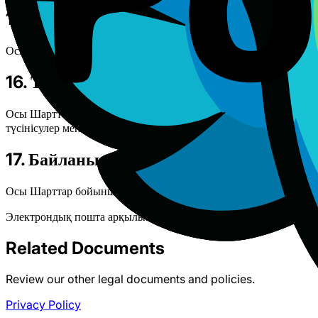
15. Бөлінушілік
Осы Шарттардың кез келген ережесі жарамсыз немесе орындалма
16. Толық келісім
Осы Шарттар Құпиялылық саясатымызбен бірге Қызметке қатысты
түсінісулер мен мәлімдемелерді ауыстырады.
17. Байланыс ақпараты
Осы Шарттар бойынша сұрақтарыңыз болса, бізбен хабарласың
Электрондық пошта арқылы:
support@polyato.com
Related Documents
Review our other legal documents and policies.
Privacy Policy