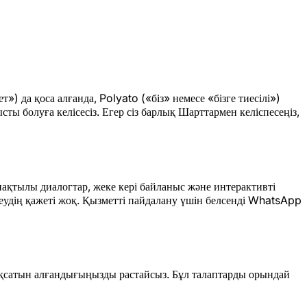
да қоса алғанда, Polyato («біз» немесе «бізге тиесілі»)
ы болуға келісесіз. Егер сіз барлық Шарттармен келіспесеңіз,
нақтылы диалогтар, жеке кері байланыс және интерактивті
еудің қажеті жоқ. Қызметті пайдалану үшін белсенді WhatsApp
қсатын алғандығыңызды растайсыз. Бұл талаптарды орындай