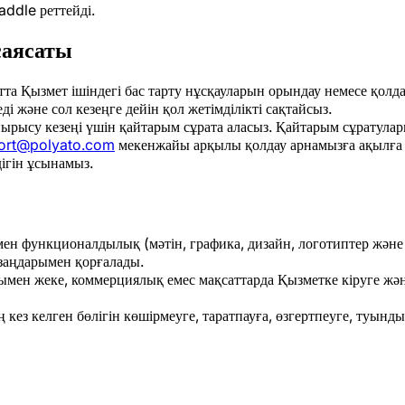
addle реттейді.
саясаты
а Қызмет ішіндегі бас тарту нұсқауларын орындау немесе қол
і және сол кезеңге дейін қол жетімділікті сақтайсыз.
ырысу кезеңі үшін қайтарым сұрата аласыз. Қайтарым сұратулар
ort@polyato.com
мекенжайы арқылы қолдау арнамызға ақылға қ
дігін ұсынамыз.
ен функционалдылық (мәтін, графика, дизайн, логотиптер және 
заңдарымен қорғалады.
н жеке, коммерциялық емес мақсаттарда Қызметке кіруге және 
кез келген бөлігін көшірмеуге, таратпауға, өзгертпеуге, туын