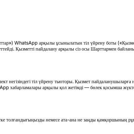
тар») WhatsApp арқылы ұсынылатын тіл үйрену боты («Қызмет») 
тейді. Қызметті пайдалану арқылы сіз осы Шарттармен байланыст
ект негізіндегі тіл үйрену тьюторы. Қызмет пайдаланушыларға 
tsApp хабарламалары арқылы қол жетімді — бөлек қосымша жүкт
тке толғандығыңызды немесе ата-ана не заңды қамқоршының рұ