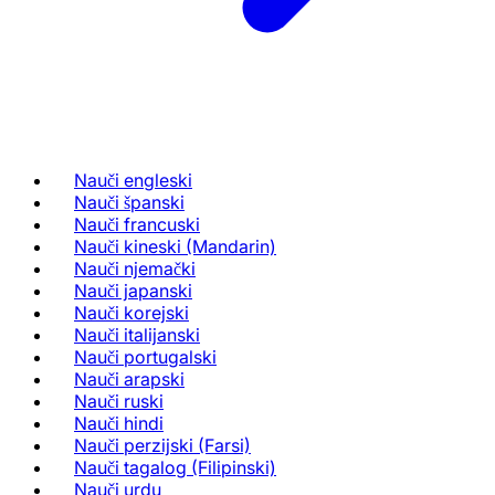
Nauči engleski
Nauči španski
Nauči francuski
Nauči kineski (Mandarin)
Nauči njemački
Nauči japanski
Nauči korejski
Nauči italijanski
Nauči portugalski
Nauči arapski
Nauči ruski
Nauči hindi
Nauči perzijski (Farsi)
Nauči tagalog (Filipinski)
Nauči urdu