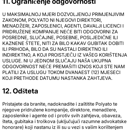
11. Ograničenje odgovornosti
U MAKSIMALNOJ MJERI DOZVOLJENOJ PRIMJENJIVIM
ZAKONOM, POLYATO NI NJEGOVI DIREKTORI,
MENADŽERI, ZAPOSLENICI, AGENTI, DAVALJI LICENCI I
PRIDRUŽENE KOMPANIJE NEĆE BITI ODGOVORNI ZA
POSREDNE, SLUČAJNE, POSEBNE, POSLJEDIČNE ILI
KAZNENE ŠTETE, NITI ZA BILO KAKAV GUBITAK DOBITI
ILI PRIHODA, BILO DA SU NASTALI DIREKTNO ILI
INDIREKTNO, A KOJI PROISTJEČU IZ VAŠEG KORIŠTENJA
USLUGE. NI U JEDNOM SLUČAJU NAŠA UKUPNA
ODGOVORNOST NEĆE PREMAŠITI IZNOS KOJI STE NAM
PLATILI ZA USLUGU TOKOM DVANAEST (12) MJESECI
KOJI PRETHODE DATUMU NASTANKA ZAHTJEVA.
12. Odšteta
Pristajete da branite, nadoknadite i zaštitite Polyato te
njegove pridružene kompanije, direktore, menadžere,
zaposlenike i agente od i protiv svih zahtjeva, obaveza,
šteta, gubitaka i troškova (uključujući razumne advokatske
honorare) koji nastanu iz ili su u vezi s vašim korištenjem