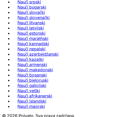
Nauči srpski
Nauči bugarski
Nauči slovački
Nauči slovenački
Nauči litvanski
Nauči latvijski
Nauči estonski
Nauči marathski
Nauči kannadski
Nauči nepalski
Nauči azerbejdžanski
Nauči kazaški
Nauči armenski
Nauči makedonski
Nauči bosanski
Nauči bjeloruski
Nauči galicijski
Nauči velški
Nauči afrikanerski
Nauči islandski
Nauči maorski
©
2026
Polyato.
Sva prava zadržana.