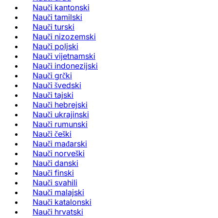
Nauči kantonski
Nauči tamilski
Nauči turski
Nauči nizozemski
Nauči poljski
Nauči vijetnamski
Nauči indonezijski
Nauči grčki
Nauči švedski
Nauči tajski
Nauči hebrejski
Nauči ukrajinski
Nauči rumunski
Nauči češki
Nauči mađarski
Nauči norveški
Nauči danski
Nauči finski
Nauči svahili
Nauči malajski
Nauči katalonski
Nauči hrvatski