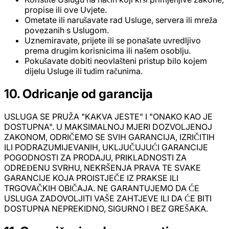
propise ili ove Uvjete.
Ometate ili narušavate rad Usluge, servera ili mreža
povezanih s Uslugom.
Uznemiravate, prijete ili se ponašate uvredljivo
prema drugim korisnicima ili našem osoblju.
Pokušavate dobiti neovlašteni pristup bilo kojem
dijelu Usluge ili tuđim računima.
10. Odricanje od garancija
USLUGA SE PRUŽA "KAKVA JESTE" I "ONAKO KAO JE
DOSTUPNA". U MAKSIMALNOJ MJERI DOZVOLJENOJ
ZAKONOM, ODRIČEMO SE SVIH GARANCIJA, IZRIČITIH
ILI PODRAZUMIJEVANIH, UKLJUČUJUĆI GARANCIJE
POGODNOSTI ZA PRODAJU, PRIKLADNOSTI ZA
ODREĐENU SVRHU, NEKRŠENJA PRAVA TE SVAKE
GARANCIJE KOJA PROISTJEČE IZ PRAKSE ILI
TRGOVAČKIH OBIČAJA. NE GARANTUJEMO DA ĆE
USLUGA ZADOVOLJITI VAŠE ZAHTJEVE ILI DA ĆE BITI
DOSTUPNA NEPREKIDNO, SIGURNO I BEZ GREŠAKA.