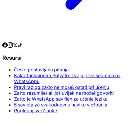
Resursi
Često postavljana pitanja
Kako funkcionira Polyato: Tvoja prva sedmica na
WhatsAppu
Pravi razlog zašto ne možeš ostati pri učenju
Zašto razumiješ ali još uvijek ne možeš govoriti
Zašto je WhatsApp savršen za učenje jezika
5 savjeta za svakodnevnu naviku vježbanja
Pogledaj sve članke