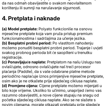
da nas odmah obavijestite o svakom neovlaštenom
korištenju ili sumnji na narušavanje sigurnosti.
4. Pretplata i naknade
(a) Model pretplate:
Polyato funkcioniše na osnovu
mjesečne pretplate koja vam pruža pristup premium
funkcionalnostima i sadržajima za učenje jezika.
(b) Besplatni probni period:
Po vlastitom nahođenju
možemo ponuditi besplatni probni period. Trajanje i uvjeti
svakog probnog perioda bit će saopšteni u trenutku
registracije.
(c) Ponavljajuće naplate:
Pretplatom na našu Uslugu nas
ovlašćujete, odnosno ovlašćujete naš treći procesor
plaćanja (Paddle), da s vaše odabrane platne metode
periodično naplaćuje iznos primjenjive mjesečne pretplate,
osim ako je ne otkažete prije sljedećeg ciklusa naplate.
(d) Promjene cijena:
Cijene pretplate možemo mijenjati u
bilo koje vrijeme. Ukoliko to učinimo, unaprijed ćemo vas
razumno obavijestiti, a nove cijene stupaju na snagu od
početka sljedećeg ciklusa naplate. Ako se ne slažete s
novim cijenama, morate otkazati pretplatu prije sljedeće