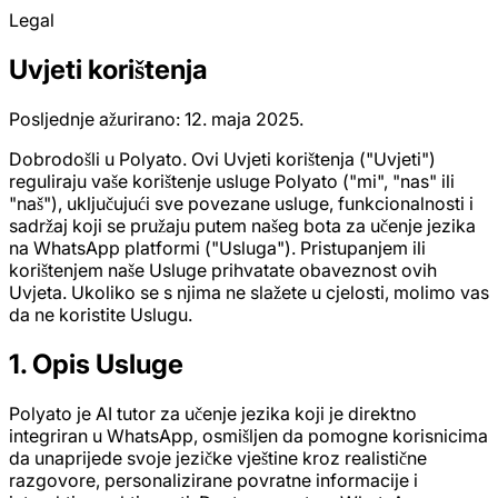
Legal
Uvjeti korištenja
Posljednje ažurirano: 12. maja 2025.
Dobrodošli u Polyato. Ovi Uvjeti korištenja ("Uvjeti")
reguliraju vaše korištenje usluge Polyato ("mi", "nas" ili
"naš"), uključujući sve povezane usluge, funkcionalnosti i
sadržaj koji se pružaju putem našeg bota za učenje jezika
na WhatsApp platformi ("Usluga"). Pristupanjem ili
korištenjem naše Usluge prihvatate obaveznost ovih
Uvjeta. Ukoliko se s njima ne slažete u cjelosti, molimo vas
da ne koristite Uslugu.
1. Opis Usluge
Polyato je AI tutor za učenje jezika koji je direktno
integriran u WhatsApp, osmišljen da pomogne korisnicima
da unaprijede svoje jezičke vještine kroz realistične
razgovore, personalizirane povratne informacije i