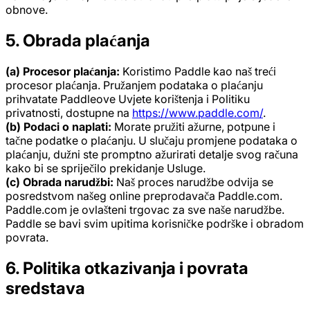
obnove.
5. Obrada plaćanja
(a) Procesor plaćanja:
Koristimo Paddle kao naš treći
procesor plaćanja. Pružanjem podataka o plaćanju
prihvatate Paddleove Uvjete korištenja i Politiku
privatnosti, dostupne na
https://www.paddle.com/
.
(b) Podaci o naplati:
Morate pružiti ažurne, potpune i
tačne podatke o plaćanju. U slučaju promjene podataka o
plaćanju, dužni ste promptno ažurirati detalje svog računa
kako bi se spriječilo prekidanje Usluge.
(c) Obrada narudžbi:
Naš proces narudžbe odvija se
posredstvom našeg online preprodavača Paddle.com.
Paddle.com je ovlašteni trgovac za sve naše narudžbe.
Paddle se bavi svim upitima korisničke podrške i obradom
povrata.
6. Politika otkazivanja i povrata
sredstava