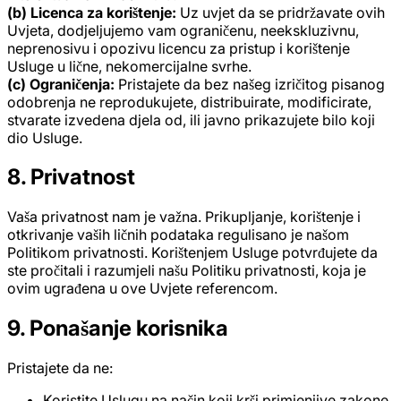
(b) Licenca za korištenje:
Uz uvjet da se pridržavate ovih
Uvjeta, dodjeljujemo vam ograničenu, neekskluzivnu,
neprenosivu i opozivu licencu za pristup i korištenje
Usluge u lične, nekomercijalne svrhe.
(c) Ograničenja:
Pristajete da bez našeg izričitog pisanog
odobrenja ne reprodukujete, distribuirate, modificirate,
stvarate izvedena djela od, ili javno prikazujete bilo koji
dio Usluge.
8. Privatnost
Vaša privatnost nam je važna. Prikupljanje, korištenje i
otkrivanje vaših ličnih podataka regulisano je našom
Politikom privatnosti. Korištenjem Usluge potvrđujete da
ste pročitali i razumjeli našu Politiku privatnosti, koja je
ovim ugrađena u ove Uvjete referencom.
9. Ponašanje korisnika
Pristajete da ne:
Koristite Uslugu na način koji krši primjenjive zakone,