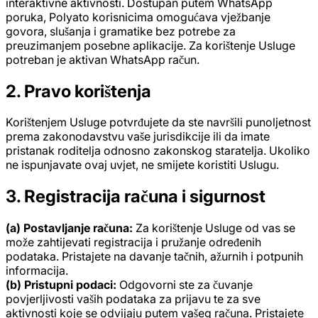
interaktivne aktivnosti. Dostupan putem WhatsApp
poruka, Polyato korisnicima omogućava vježbanje
govora, slušanja i gramatike bez potrebe za
preuzimanjem posebne aplikacije. Za korištenje Usluge
potreban je aktivan WhatsApp račun.
2. Pravo korištenja
Korištenjem Usluge potvrđujete da ste navršili punoljetnost
prema zakonodavstvu vaše jurisdikcije ili da imate
pristanak roditelja odnosno zakonskog staratelja. Ukoliko
ne ispunjavate ovaj uvjet, ne smijete koristiti Uslugu.
3. Registracija računa i sigurnost
(a) Postavljanje računa:
Za korištenje Usluge od vas se
može zahtijevati registracija i pružanje određenih
podataka. Pristajete na davanje tačnih, ažurnih i potpunih
informacija.
(b) Pristupni podaci:
Odgovorni ste za čuvanje
povjerljivosti vaših podataka za prijavu te za sve
aktivnosti koje se odvijaju putem vašeg računa. Pristajete