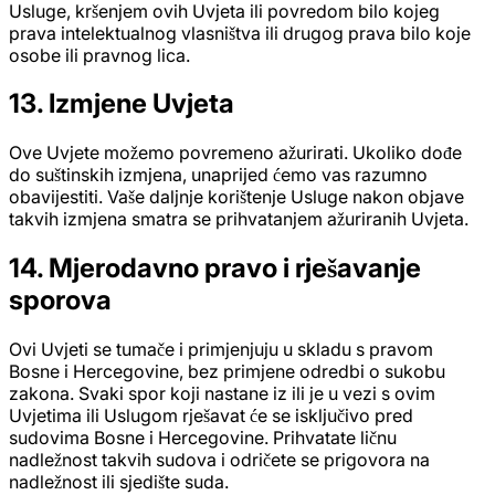
Usluge, kršenjem ovih Uvjeta ili povredom bilo kojeg
prava intelektualnog vlasništva ili drugog prava bilo koje
osobe ili pravnog lica.
13. Izmjene Uvjeta
Ove Uvjete možemo povremeno ažurirati. Ukoliko dođe
do suštinskih izmjena, unaprijed ćemo vas razumno
obavijestiti. Vaše daljnje korištenje Usluge nakon objave
takvih izmjena smatra se prihvatanjem ažuriranih Uvjeta.
14. Mjerodavno pravo i rješavanje
sporova
Ovi Uvjeti se tumače i primjenjuju u skladu s pravom
Bosne i Hercegovine, bez primjene odredbi o sukobu
zakona. Svaki spor koji nastane iz ili je u vezi s ovim
Uvjetima ili Uslugom rješavat će se isključivo pred
sudovima Bosne i Hercegovine. Prihvatate ličnu
nadležnost takvih sudova i odričete se prigovora na
nadležnost ili sjedište suda.