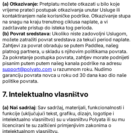
(a) Otkazivanje:
Pretplatu možete otkazati u bilo koje
vrijeme prateći postupak otkazivanja unutar Usluge ili
kontaktiranjem naše korisničke podrške. Otkazivanje stupa
na snagu na kraju trenutnog ciklusa naplate, a vi
zadržavate pristup do isteka tog perioda.
(b) Povrat sredstava:
Ukoliko niste zadovoljni Uslugom,
možete zatražiti povrat sredstava za tekući period naplate.
Zahtjevi za povrat obrađuju se putem Paddlea, našeg
platnog partnera, u skladu s njihovim politikama povrata.
Za pokretanje postupka povrata, zahtjev morate podnijeti
pisanim putem putem našeg kanala podrške na adresu
support@polyato.com
u razumnom roku. Nudimo
garanciju povrata novca u roku od 30 dana kao dio naše
politike povrata.
7. Intelektualno vlasništvo
(a) Naš sadržaj:
Sav sadržaj, materijali, funkcionalnosti i
funkcije (uključujući tekst, grafiku, dizajn, logotipe i
intelektualno vlasništvo) su u vlasništvu Polyata ili su mu
licencirani te su zaštićeni primjenjivim zakonima o
intelektualnom vlasništvu.