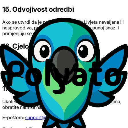
15. Odvojivost odredbi
Ako se utvrdi da je neka odredba ovih Uvjeta nevaljana ili
nesprovodiva, preostale odredbe ostaju u punoj snazi i
primjenjuju se i dalje.
16. Cjelokupan sporazum
Ovi Uvjeti, zajedno s našom Politikom privatnosti, čine
cjelokupan sporazum između vas i Polyata u pogledu
Usluge te zamjenjuju sve prethodne dogovore,
razumijevanja ili izjave, bilo u pisanom ili usmenom obliku.
17. Kontakt informacije
Ukoliko imate bilo kakvih pitanja u vezi s ovim Uvjetima,
obratite nam se na:
E-poštom:
support@polyato.com