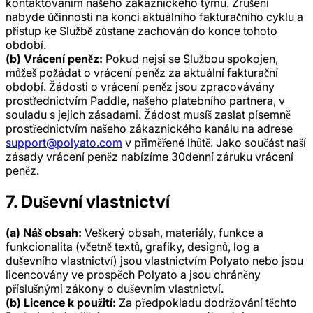
kontaktováním našeho zákaznického týmu. Zrušení
nabyde účinnosti na konci aktuálního fakturačního cyklu a
přístup ke Službě zůstane zachován do konce tohoto
období.
(b) Vrácení peněz:
Pokud nejsi se Službou spokojen,
můžeš požádat o vrácení peněz za aktuální fakturační
období. Žádosti o vrácení peněz jsou zpracovávány
prostřednictvím Paddle, našeho platebního partnera, v
souladu s jejich zásadami. Žádost musíš zaslat písemně
prostřednictvím našeho zákaznického kanálu na adrese
support@polyato.com
v přiměřené lhůtě. Jako součást naší
zásady vrácení peněz nabízíme 30denní záruku vrácení
peněz.
7. Duševní vlastnictví
(a) Náš obsah:
Veškerý obsah, materiály, funkce a
funkcionalita (včetně textů, grafiky, designů, log a
duševního vlastnictví) jsou vlastnictvím Polyato nebo jsou
licencovány ve prospěch Polyato a jsou chráněny
příslušnými zákony o duševním vlastnictví.
(b) Licence k použití:
Za předpokladu dodržování těchto