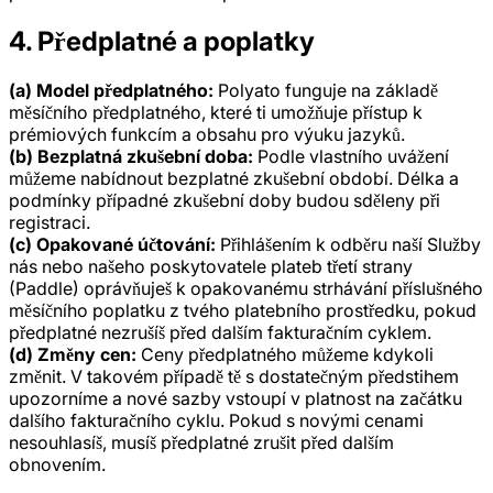
4. Předplatné a poplatky
(a) Model předplatného:
Polyato funguje na základě
měsíčního předplatného, které ti umožňuje přístup k
prémiových funkcím a obsahu pro výuku jazyků.
(b) Bezplatná zkušební doba:
Podle vlastního uvážení
můžeme nabídnout bezplatné zkušební období. Délka a
podmínky případné zkušební doby budou sděleny při
registraci.
(c) Opakované účtování:
Přihlášením k odběru naší Služby
nás nebo našeho poskytovatele plateb třetí strany
(Paddle) oprávňuješ k opakovanému strhávání příslušného
měsíčního poplatku z tvého platebního prostředku, pokud
předplatné nezrušíš před dalším fakturačním cyklem.
(d) Změny cen:
Ceny předplatného můžeme kdykoli
změnit. V takovém případě tě s dostatečným předstihem
upozorníme a nové sazby vstoupí v platnost na začátku
dalšího fakturačního cyklu. Pokud s novými cenami
nesouhlasíš, musíš předplatné zrušit před dalším
obnovením.