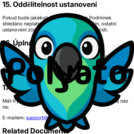
15. Oddělitelnost ustanovení
Pokud bude jakékoli ustanovení těchto Podmínek
shledáno neplatným nebo nevymahatelným, ostatní
ustanovení zůstanou plně v platnosti a účinnosti.
16. Úplná dohoda
Tyto Podmínky spolu s našimi Zásadami ochrany
osobních údajů tvoří úplnou dohodu mezi tebou a Polyato
ohledně Služby a nahrazují veškeré předchozí dohody,
ujednání nebo prohlášení, ať písemná nebo ústní.
17. Kontaktní informace
Máš-li jakékoli dotazy k těmto Podmínkám, kontaktuj nás
na:
E-mailem:
support@polyato.com
Related Documents