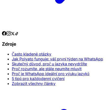
Zdroje
Často kladené otázky
Jak Polyato funguje: váš první týden na WhatsApp
Skutečný důvod, proč u jazyka nevydržíte
Proč rozumíte, ale stále neumíte mluvit
Proč je WhatsApp ideální pro výuku jazyků
5 tipů pro každodenní cvičení
Zobrazit všechny články