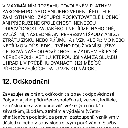
V MAXIMÁLNÍM ROZSAHU POVOLENÉM PLATNÝM
ZÁKONEM POLYATO ANI JEHO VEDENÍ, ŘEDITELÉ,
ZAMĚSTNANCI, ZÁSTUPCI, POSKYTOVATELÉ LICENCÍ
ANI PŘIDRUŽENÉ SPOLEČNOSTI NENESOU
ODPOVĚDNOST ZA JAKÉKOLI NEPŘÍMÉ, NÁHODNÉ,
ZVLÁŠTNÍ, NÁSLEDNÉ ANI REPRESIVNÍ ŠKODY ANI ZA
ZTRÁTU ZISKU NEBO PŘÍJMŮ, AŤ VZNIKLÉ PŘÍMO NEBO
NEPŘÍMO V DŮSLEDKU TVÉHO POUŽÍVÁNÍ SLUŽBY.
CELKOVÁ NAŠE ODPOVĚDNOST V ŽÁDNÉM PŘÍPADĚ
NEPŘEKROČÍ ČÁSTKU, KTEROU JSI NÁM ZA SLUŽBU
UHRADIL V PRŮBĚHU DVANÁCTI (12) MĚSÍCŮ
PŘEDCHÁZEJÍCÍCH DATU VZNIKU NÁROKU.
12. Odškodnění
Zavazuješ se bránit, odškodnit a zbavit odpovědnosti
Polyato a jeho přidružené společnosti, vedení, ředitele,
zaměstnance a zástupce vůči veškerým nárokům,
závazkům, škodám, ztrátám a výdajům (včetně
přiměřených poplatků za právní zastoupení) vzniklým v
důsledku nebo v souvislosti s tvým používáním Služby,