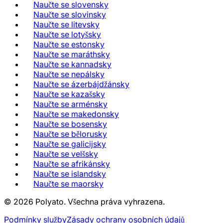
Naučte se slovensky
Naučte se slovinsky
Naučte se litevsky
Naučte se lotyšsky
Naučte se estonsky
Naučte se maráthsky
Naučte se kannadsky
Naučte se nepálsky
Naučte se ázerbájdžánsky
Naučte se kazašsky
Naučte se arménsky
Naučte se makedonsky
Naučte se bosensky
Naučte se bělorusky
Naučte se galicijsky
Naučte se velšsky
Naučte se afrikánsky
Naučte se islandsky
Naučte se maorsky
©
2026
Polyato.
Všechna práva vyhrazena.
Podmínky služby
Zásady ochrany osobních údajů