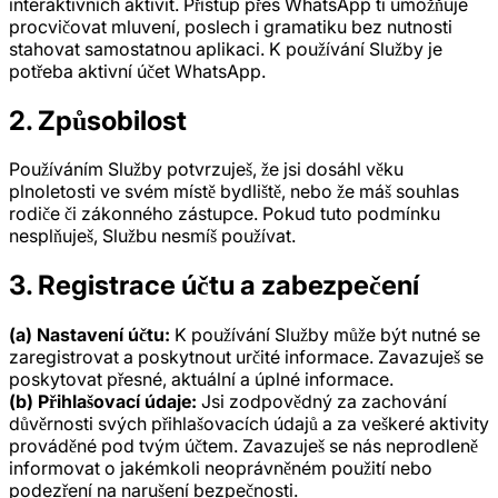
interaktivních aktivit. Přístup přes WhatsApp ti umožňuje
procvičovat mluvení, poslech i gramatiku bez nutnosti
stahovat samostatnou aplikaci. K používání Služby je
potřeba aktivní účet WhatsApp.
2. Způsobilost
Používáním Služby potvrzuješ, že jsi dosáhl věku
plnoletosti ve svém místě bydliště, nebo že máš souhlas
rodiče či zákonného zástupce. Pokud tuto podmínku
nesplňuješ, Službu nesmíš používat.
3. Registrace účtu a zabezpečení
(a) Nastavení účtu:
K používání Služby může být nutné se
zaregistrovat a poskytnout určité informace. Zavazuješ se
poskytovat přesné, aktuální a úplné informace.
(b) Přihlašovací údaje:
Jsi zodpovědný za zachování
důvěrnosti svých přihlašovacích údajů a za veškeré aktivity
prováděné pod tvým účtem. Zavazuješ se nás neprodleně
informovat o jakémkoli neoprávněném použití nebo
podezření na narušení bezpečnosti.