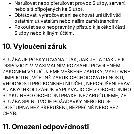
Narušovat nebo přerušovat provoz Služby, serverů
nebo sítí připojených ke Službě.
Obtěžovat, vyhrožovat ani se chovat urážlivě vůči
ostatním uživatelům nebo našim zaměstnancům.
Pokoušet se o neoprávněný přístup k jakékoli části
Služby nebo k jiným účtům.
10. Vyloučení záruk
SLUŽBA JE POSKYTOVÁNA "TAK, JAK JE" A "JAK JE K
DISPOZICI". V MAXIMÁLNÍM ROZSAHU POVOLENÉM
ZÁKONEM VYLUČUJEME VEŠKERÉ ZÁRUKY, VÝSLOVNÉ
I IMPLICITNÍ, VČETNĚ ZÁRUK OBCHODOVATELNOSTI,
VHODNOSTI PRO KONKRÉTNÍ ÚČEL, NEPORUŠENÍ PRÁV
A JAKÝCHKOLI ZÁRUK VYPLÝVAJÍCÍCH Z OBCHODNÍHO
STYKU NEBO OBCHODNÍ PRAXE. NEZARUČUJEME, ŽE
SLUŽBA SPLNÍ TVOJE POŽADAVKY NEBO BUDE
DOSTUPNÁ BEZ PŘERUŠENÍ, BEZPEČNĚ NEBO BEZ
CHYB.
11. Omezení odpovědnosti