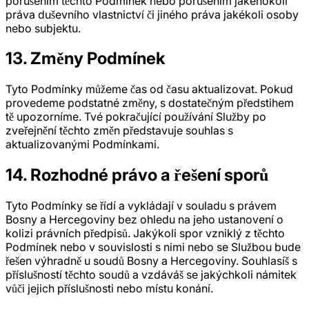
porušením těchto Podmínek nebo porušením jakéhokoli
práva duševního vlastnictví či jiného práva jakékoli osoby
nebo subjektu.
13. Změny Podmínek
Tyto Podmínky můžeme čas od času aktualizovat. Pokud
provedeme podstatné změny, s dostatečným předstihem
tě upozorníme. Tvé pokračující používání Služby po
zveřejnění těchto změn představuje souhlas s
aktualizovanými Podmínkami.
14. Rozhodné právo a řešení sporů
Tyto Podmínky se řídí a vykládají v souladu s právem
Bosny a Hercegoviny bez ohledu na jeho ustanovení o
kolizi právních předpisů. Jakýkoli spor vzniklý z těchto
Podmínek nebo v souvislosti s nimi nebo se Službou bude
řešen výhradně u soudů Bosny a Hercegoviny. Souhlasíš s
příslušností těchto soudů a vzdáváš se jakýchkoli námitek
vůči jejich příslušnosti nebo místu konání.